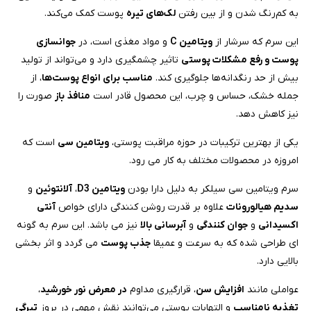
به کم‌رنگ شدن و از بین رفتن
لک‌های تیره
پوست کمک می‌کند.
این سرم که سرشار از
ویتامین C
و مواد مغذی است، در
جوانسازی
پوست و رفع مشکلات پوستی
تاثیر چشمگیری دارد و می‌تواند از تولید
بیش از حد رنگدانه‌ها جلوگیری کند.
مناسب برای انواع پوست‌ها
، از
جمله خشک، حساس و چرب، این محصول قادر است
منافذ باز
صورت را
نیز کاهش دهد.
یکی از بهترین ترکیبات در حوزه مراقبت پوستی،
ویتامین سی
است که
امروزه در محصولات مختلف به کار می رود.
سرم ویتامین سی سیلکر به دلیل دارا بودن
ویتامین D3
،
آلانتوئین
و
سدیم هیالورونات
علاوه بر قدرت روشن کنندگی دارای خواص
آنتی
اکسیدانی
و
جوان کنندگی
و
آبرسانی بالا
نیز می باشد. این سرم به گونه
ای طراحی شده که به سرعت و عمیقا
جذب پوست
می گردد و اثر بخشی
بالایی دارد.
عواملی مانند
افزایش سن
، قرارگیری مداوم
در معرض نور خورشید
،
تغذیه نامناسب
و التهابات پوستی می‌توانند نقش مهمی در بروز
تیرگی