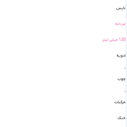
نایس
مردانه
120 میلی لیتر
ادویه
,
چوب
,
مرکبات
خنک