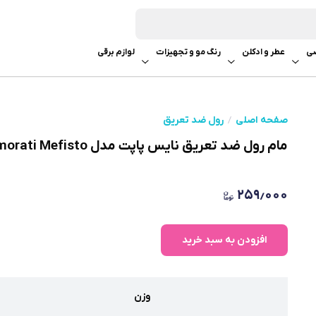
ی
عطر و ادکلن
رنگ مو و تجهیزات
لوازم برقی
صفحه اصلی
رول ضد تعریق
مام رول ضد تعریق نایس پاپت مدل Casamorati Mefisto حجم 120 میل
۲۵۹٫۰۰۰
افزودن به سبد خرید
وزن